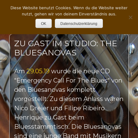
Diese Website benutzt Cookies. Wenn du die Website weiter
nutzt, gehen wir von deinem Einverständnis aus.
OK
Datenschutzerklärung
ZU GAST IM STUDIO: THE
BLUESANOVAS
Am
29.05.19
wurde die neue CD
“Emergency Call For The Blues“ von
den Bluesanovas komplett
vorgestellt. Zu diesem Anlass waren
Nico Dreier und Filipe Ribeiro
Henrique zu Gast beim
Bluesstammtisch. Die Bluesanovas
sind eine junge Band mit Musikern